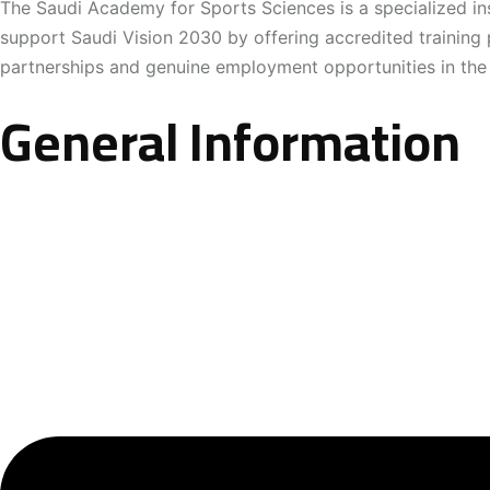
The Saudi Academy for Sports Sciences is a specialized ins
support Saudi Vision 2030 by offering accredited training 
partnerships and genuine employment opportunities in the 
General Information
About the Academy
Contact information
Academy News
Our programs
Registration
FAQs