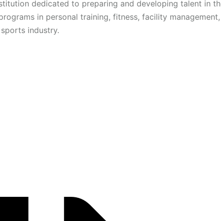
titution dedicated to preparing and developing talent in th
programs in personal training, fitness, facility management
sports industry.