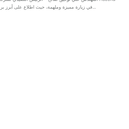
Solutions، في زيارة مميزة وملهمة، حيث اطلاع على أبرز برامج الأكاديمية وإنجازاتها النوعية خلال اللقاء، كما تم...