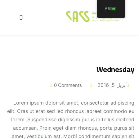
AR
عن الأكاديمية
Wednesday
برامجنا
سجل معنا
أبريل 5, 2016
0 Comments
الأخبار والمقالات
Lorem ipsum dolor sit amet, consectetur adipiscing
اتصل بنا
elit. Cras ut erat sed leo rhoncus laoreet commodo eu
lorem. Suspendisse dignissim purus in tellus eleifend
accumsan. Proin eget diam rhoncus, porta purus sit
amet, vestibulum est. Morbi condimentum sapien sit