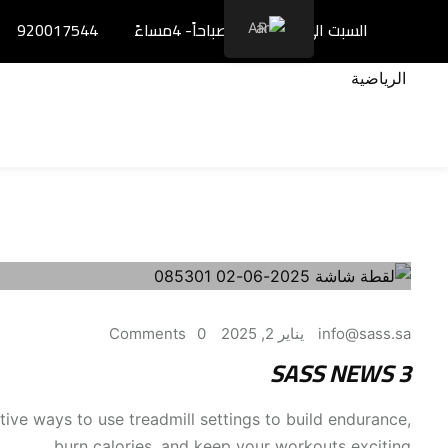
خطي
السبت الى الخميس: 8صباحاً- 4مساءً
920017544
AR
لى
لمحتوى
info@sass.sa
يناير 2, 2025
0 Comments
SASS NEWS 3
tive ways to use treadmill settings to build endurance,
burn calories, and keep your workouts exciting.