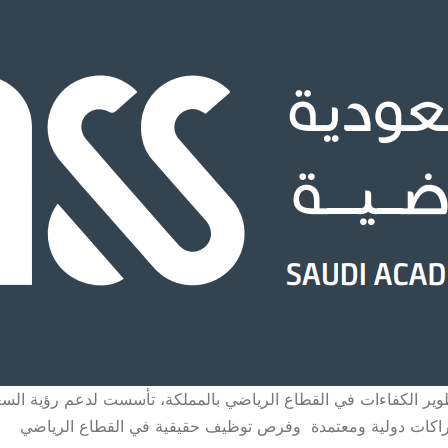
 شراكات دولية ومعتمدة وفرص توظيف حقيقية في القطاع الرياضي