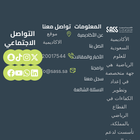
المعلومات
تواصل معنا
التواصل
عن الأكاديمية
موقع
الأكاديمية
الاجتماعي
الاكاديمية
اتصل بنا
السعودية
الأخبار والمقالات
للعلوم
920017544
الرياضية هي
برامجنا
Info@sass.sa
جهة متخصصة
سجل معنا
في إعداد
الاسئلة الشائعة
وتطوير
الكفاءات في
القطاع
الرياضي
بالمملكة،
تأسست لدعم