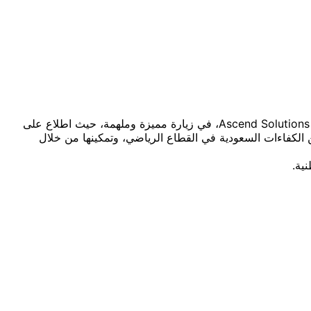
استقبل د.تامر سليم الرئيس التنفيذي للأكاديمية السعودية للعلوم الرياضية (SASS) المهندس علي توفيق صالح – الرئيس التنفيذي لشركة Ascend Solutions، في زيارة مميزة وملهمة، حيث اطلاع على
طين الكفاءات السعودية في القطاع الرياضي، وتمكينها من خلال
ية.