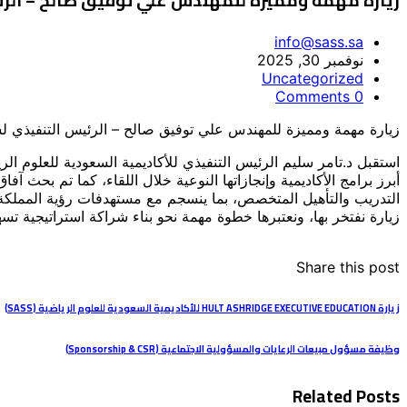
زيارة مهمة ومميزة للمهندس علي توفيق صالح – الرئيس التنفيذي
info@sass.sa
نوفمبر 30, 2025
Uncategorized
0 Comments
زيارة مهمة ومميزة للمهندس علي توفيق صالح – الرئيس التنفيذي لشركة Ascend Solutions لل
أبرز برامج الأكاديمية وإنجازاتها النوعية خلال اللقاء، كما تم بحث 
التدريب والتأهيل المتخصص، بما ينسجم مع مستهدفات رؤية المملكة 2030
زيارة نفتخر بها، ونعتبرها خطوة مهمة نحو بناء شراكة استراتيجية ت
Share this post
زيارة HULT ASHRIDGE EXECUTIVE EDUCATION للأكاديمية السعودية للعلوم الرياضية (SASS)
وظيفة مسؤول مبيعات الرعايات والمسؤولية الاجتماعية (Sponsorship & CSR)
Related Posts