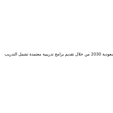
الأكاديمية السعودية للعلوم الرياضية هي جهة متخصصة في إعداد وتطوير الكفاءات في القطاع الرياضي بالمملكة، تأسست لدعم رؤية السعودية 2030 من خلال تقديم برامج تدريبية معتمدة تشمل التدريب