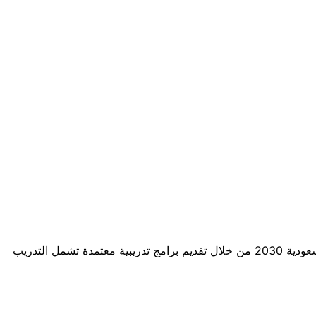
الأكاديمية السعودية للعلوم الرياضية هي جهة متخصصة في إعداد وتطوير الكفاءات في القطاع الرياضي بالمملكة، تأسست لدعم رؤية السعودية 2030 من خلال تقديم برامج تدريبية معتمدة تشمل التدريب